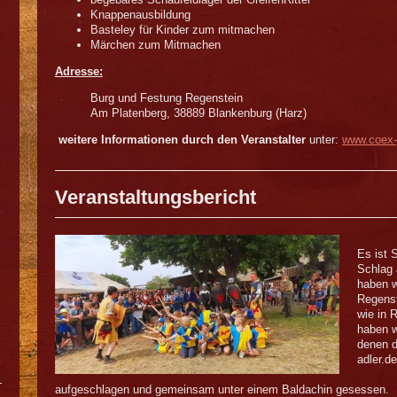
Knappenausbildung
Basteley für Kinder zum mitmachen
Märchen zum Mitmachen
Adresse:
Burg und Festung Regenstein
Am Platenberg, 38889 Blankenburg (Harz)
weitere Informationen durch den Veranstalter
unter:
www.coex
Veranstaltungsbericht
Es ist 
Schlag 
haben w
Regenst
wie in 
haben w
denen d
adler.d
aufgeschlagen und gemeinsam unter einem Baldachin gesessen.