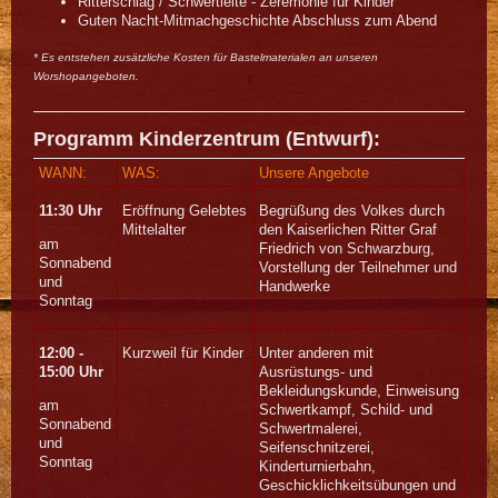
Ritterschlag / Schwertleite - Zeremonie für Kinder
Guten Nacht-Mitmachgeschichte Abschluss zum Abend
* Es entstehen zusätzliche Kosten für Bastelmaterialen an unseren
Worshopangeboten.
Programm Kinderzentrum (Entwurf):
WANN:
WAS:
Unsere Angebote
11:30 Uhr
Eröffnung Gelebtes
Begrüßung des Volkes durch
Mittelalter
den Kaiserlichen Ritter Graf
am
Friedrich von Schwarzburg,
Sonnabend
Vorstellung der Teilnehmer und
und
Handwerke
Sonntag
12:00 -
Kurzweil für Kinder
Unter anderen mit
15:00 Uhr
Ausrüstungs- und
Bekleidungskunde, Einweisung
am
Schwertkampf, Schild- und
Sonnabend
Schwertmalerei,
und
Seifenschnitzerei,
Sonntag
Kinderturnierbahn,
Geschicklichkeitsübungen und