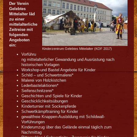
Der Verein
Gelebtes
Mittelalter läd
zu einer
mittelalterliche
Zeitreise mit
folgenden
Angeboten
ein:
Kinderzentrum Gelebtes Mittelalter (KOF 2017)
Vorführu
ng mittelalterlicher Gewandung und Ausrüstung nach
historischen Vorlagen
Workshop-und Bastel Angebote für Kinder
Schild – und Schwertmalerei*
Malerei von Holzkistchen
Lederbastelaktionen*
Seifenschnitzerei*
Geschichten und Spiele für Kinder
Geschicklichkeitsübungen
Kinderturnier mit Sockenpferde
Schwertkämpftraining für Kinder
gewaltfreie Knappen-Ausbildung mit Schildwall-
Vorführungen
Kinderumzug über das Gelände einmal täglich zum
Nachmittag