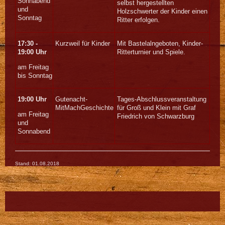
Sonnabend
selbst hergestellten
und
Holzschwerter der Kinder einen
Sonntag
Ritter erfolgen.
17:30 -
Kurzweil für Kinder
Mit Bastelalngeboten, Kinder-
19:00 Uhr
Ritterturnier und Spiele.
am Freitag
bis Sonntag
19:00 Uhr
Gutenacht-
Tages-Abschlussveranstaltung
MitMachGeschichte
für Groß und Klein mit Graf
am Freitag
Friedrich von Schwarzburg
und
Sonnabend
Stand: 01.08.2018