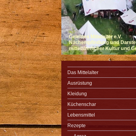
Gelebtes Mittelalter e.V.
Nachempfindung und Darste
mittelalterlicher Kultur und 
Das Mittelalter
Ausrüstung
Kleidung
Küchenschar
Lebensmittel
Rezepte