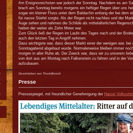
Am Ereignisreichsten war jedoch der Sonntag. Nachdem es am Sa
brach am Sonntag bereits morgens ein heftiger Regen über uns her
sogar ein kleiner Fluss unter dem Baldachin entlang der bei dem e
für nasse Stiefel sorgte. Als der Regen nicht nachlies und der Mar
Auge sehen und nahmen die Schilde als mittelalterlichen Regensc
hatten der weiter als Zehn Meter war.
Zum Glück ließ der Regen im Laufe des Tages nach und der Boden 
auch den letzten Tag in Angriff nehmen.
Dass wichtigste war, dass dieser Markt einer der wenigen war, be
Sonntagabend abgebaut wurde. Normalerweise bleiben immer noch
morgen in aller Ruhe ab. Der Zweck war, dass wir zu unserem lieb
von dort aus am Montag nach Falkenstein zu fahren und in der Vo
aufzubauen.
Geschrieben von ThorinBorsch
Presse
Pressespiegel, mit freundlicher Genehmigung der
Harzer Volksst