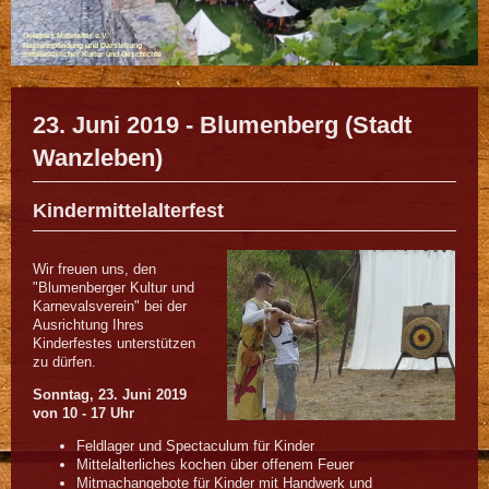
Gelebtes Mittelalter e.V.
Nachempfindung und Darstellung
mittelalterlicher Kultur und Geschichte
23. Juni 2019 - Blumenberg (Stadt
Wanzleben)
Kindermittelalterfest
Wir freuen uns, den
"Blumenberger Kultur und
Karnevalsverein" bei der
Ausrichtung Ihres
Kinderfestes unterstützen
zu dürfen.
Sonntag, 23. Juni 2019
von 10 - 17 Uhr
Feldlager und Spectaculum für Kinder
Mittelalterliches kochen über offenem Feuer
Mitmachangebote für Kinder mit Handwerk und