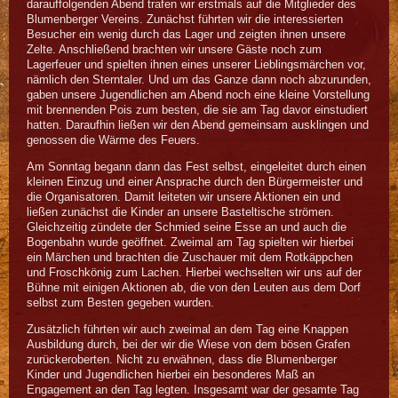
darauffolgenden Abend trafen wir erstmals auf die Mitglieder des
Blumenberger Vereins. Zunächst führten wir die interessierten
Besucher ein wenig durch das Lager und zeigten ihnen unsere
Zelte. Anschließend brachten wir unsere Gäste noch zum
Lagerfeuer und spielten ihnen eines unserer Lieblingsmärchen vor,
nämlich den Sterntaler. Und um das Ganze dann noch abzurunden,
gaben unsere Jugendlichen am Abend noch eine kleine Vorstellung
mit brennenden Pois zum besten, die sie am Tag davor einstudiert
hatten. Daraufhin ließen wir den Abend gemeinsam ausklingen und
genossen die Wärme des Feuers.
Am Sonntag begann dann das Fest selbst, eingeleitet durch einen
kleinen Einzug und einer Ansprache durch den Bürgermeister und
die Organisatoren. Damit leiteten wir unsere Aktionen ein und
ließen zunächst die Kinder an unsere Basteltische strömen.
Gleichzeitig zündete der Schmied seine Esse an und auch die
Bogenbahn wurde geöffnet. Zweimal am Tag spielten wir hierbei
ein Märchen und brachten die Zuschauer mit dem Rotkäppchen
und Froschkönig zum Lachen. Hierbei wechselten wir uns auf der
Bühne mit einigen Aktionen ab, die von den Leuten aus dem Dorf
selbst zum Besten gegeben wurden.
Zusätzlich führten wir auch zweimal an dem Tag eine Knappen
Ausbildung durch, bei der wir die Wiese von dem bösen Grafen
zurückeroberten. Nicht zu erwähnen, dass die Blumenberger
Kinder und Jugendlichen hierbei ein besonderes Maß an
Engagement an den Tag legten. Insgesamt war der gesamte Tag