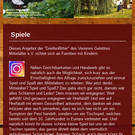
Gelebtes Mittelalter e.V.
Nachempfindung und Darstellung
mittelalterlicher Kultur und Geschichte
Spiele
Dieses Angebot der "GreifenRitter" des Vereines Gelebtes
Mittelalter e.V. richtet sich an Familien mit Kindern.
Neben Gerichtbarkeiten und Handwerk gibt es
natürlich auch die Möglichkeit, sich kurz aus der
Ernsthaftigkeit des Alltags zurückzuziehen und einmal
Spiel und Spaß des Mittelalters zu erleben. Wer jetzt denkt:
Mittelalter? Spiel und Spaß? Das gabs doch gar nicht, damals war
alles Schlamm und Leder! Dem müssen wir entgegnen: Weit
gefehlt! Und genauso entgegnen wir Hnefatafl! Und wer auf
Hnefatafl mit einem Gesundheit antwortet, dem danken wir zwar,
müssen aber auch anmerken, dass es sich hier nicht um ein
Symptom der Pest handelt, sondern um ein Tischspiel, welches
bereits seit dem 10. Jahrhundert in Europa verbreitet war. Und
natürlich könnt ihr dieses schöne kleine Spiel bei uns an den
Tischen spielen, das ganze ähnelt dabei dem vermutlich
geläufigerem Schachspiel. Apropos Schach, auch damit könnt ihr