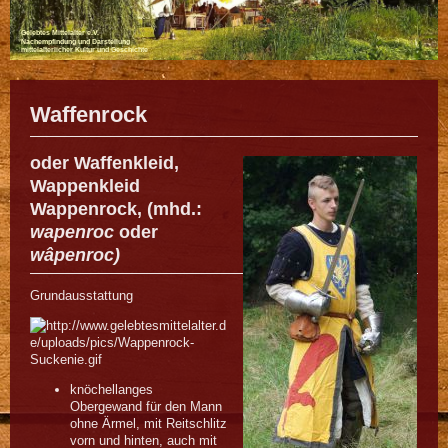
Gelebtes Mittelalter e.V.
Nachempfindung und Darstellung
mittelalterlicher Kultur und Geschichte
Waffenrock
oder
Waffenkleid
,
Wappenkleid
Wappenrock
, (mhd.:
wapenroc
oder
wâpenroc)
Grundausstattung
knöchellanges
Obergewand für den Mann
ohne Ärmel, mit Reitschlitz
vorn und hinten, auch mit