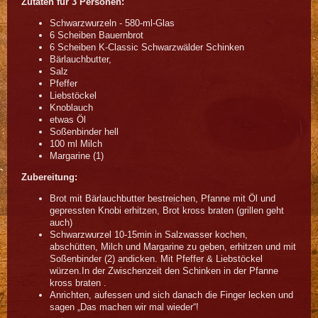
Zutaten für 3 Personen:
Schwarzwurzeln - 580-ml-Glas
6 Scheiben Bauernbrot
6 Scheiben K-Classic Schwarzwälder Schinken
Bärlauchbutter,
Salz
Pfeffer
Liebstöckel
Knoblauch
etwas Öl
Soßenbinder hell
100 ml Milch
Margarine (1)
Zubereitung:
Brot mit Bärlauchbutter bestreichen, Pfanne mit Öl und
gepressten Knobi erhitzen, Brot kross braten (grillen geht
auch)
Schwarzwurzel 10-15min in Salzwasser kochen,
abschütten, Milch und Margarine zu geben, erhitzen und mit
Soßenbinder (2) andicken. Mit Pfeffer & Liebstöckel
würzen.In der Zwischenzeit den Schinken in der Pfanne
kross braten .
Anrichten, aufessen und sich danach die Finger lecken und
sagen „Das machen wir mal wieder“!