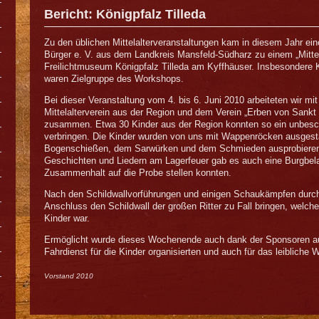
Bericht: Königpfalz Tilleda
Zu den üblichen Mittelalterveranstaltungen kam in diesem Jahr ein
Bürger e. V. aus dem Landkreis Mansfeld-Südharz zu einem „Mittel
Freilichtmuseum Königpfalz Tilleda am Kyffhäuser. Insbesondere 
waren Zielgruppe des Workshops.
Bei dieser Veranstaltung vom 4. bis 6. Juni 2010 arbeiteten wir mi
Mittelalterverein aus der Region und dem Verein „Erben von Sankt
zusammen. Etwa 30 Kinder aus der Region konnten so ein unbes
verbringen. Die Kinder wurden von uns mit Wappenröcken ausgest
Bogenschießen, dem Sarwürken und dem Schmieden ausprobieren
Geschichten und Liedern am Lagerfeuer gab es auch eine Burgbelag
Zusammenhalt auf die Probe stellen konnten.
Nach den Schildwallvorführungen und einigen Schaukämpfen durch 
Anschluss den Schildwall der großen Ritter zu Fall bringen, welche
Kinder war.
Ermöglicht wurde dieses Wochenende auch dank der Sponsoren au
Fahrdienst für die Kinder organisierten und auch für das leibliche 
Vorstand 2010