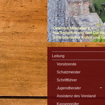
Gelebtes Mittelalter e.V.
Nachempfindung und Darste
mittelalterlicher Kultur und 
Leitung
Vorsitzende
Schatzmeister
Schriftführer
Jugendberater
Assistenz des Vorstand
Kassenprüfer