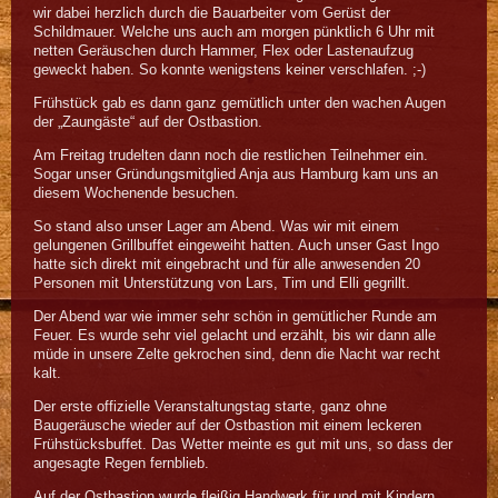
wir dabei herzlich durch die Bauarbeiter vom Gerüst der
Schildmauer. Welche uns auch am morgen pünktlich 6 Uhr mit
netten Geräuschen durch Hammer, Flex oder Lastenaufzug
geweckt haben. So konnte wenigstens keiner verschlafen. ;-)
Frühstück gab es dann ganz gemütlich unter den wachen Augen
der „Zaungäste“ auf der Ostbastion.
Am Freitag trudelten dann noch die restlichen Teilnehmer ein.
Sogar unser Gründungsmitglied Anja aus Hamburg kam uns an
diesem Wochenende besuchen.
So stand also unser Lager am Abend. Was wir mit einem
gelungenen Grillbuffet eingeweiht hatten. Auch unser Gast Ingo
hatte sich direkt mit eingebracht und für alle anwesenden 20
Personen mit Unterstützung von Lars, Tim und Elli gegrillt.
Der Abend war wie immer sehr schön in gemütlicher Runde am
Feuer. Es wurde sehr viel gelacht und erzählt, bis wir dann alle
müde in unsere Zelte gekrochen sind, denn die Nacht war recht
kalt.
Der erste offizielle Veranstaltungstag starte, ganz ohne
Baugeräusche wieder auf der Ostbastion mit einem leckeren
Frühstücksbuffet. Das Wetter meinte es gut mit uns, so dass der
angesagte Regen fernblieb.
Auf der Ostbastion wurde fleißig Handwerk für und mit Kindern