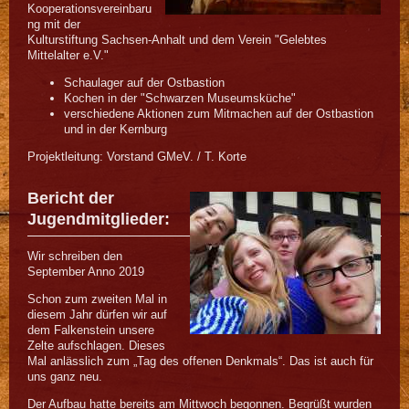
Kooperationsvereinbaru
ng mit der
Kulturstiftung Sachsen-Anhalt und dem Verein "Gelebtes
Mittelalter e.V."
Schaulager auf der Ostbastion
Kochen in der "Schwarzen Museumsküche"
verschiedene Aktionen zum Mitmachen auf der Ostbastion
und in der Kernburg
Projektleitung: Vorstand GMeV. / T. Korte
Bericht der
Jugendmitglieder:
Wir schreiben den
September Anno 2019
Schon zum zweiten Mal in
diesem Jahr dürfen wir auf
dem Falkenstein unsere
Zelte aufschlagen. Dieses
Mal anlässlich zum „Tag des offenen Denkmals“. Das ist auch für
uns ganz neu.
Der Aufbau hatte bereits am Mittwoch begonnen. Begrüßt wurden