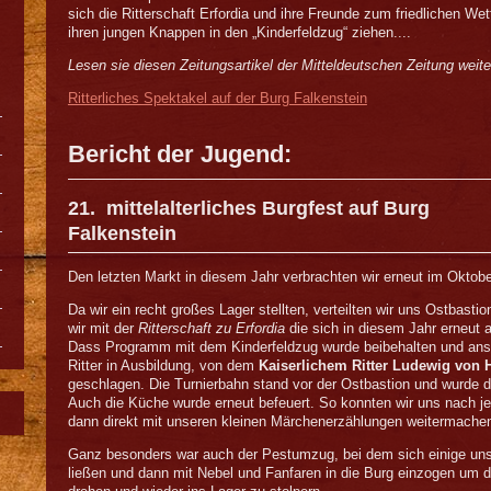
sich die Ritterschaft Erfordia und ihre Freunde zum friedlichen Wetts
ihren jungen Knappen in den „Kinderfeldzug“ ziehen....
Lesen sie diesen Zeitungsartikel der Mitteldeutschen Zeitung weite
Ritterliches Spektakel auf der Burg Falkenstein
Bericht der Jugend:
21. mittelalterliches Burgfest auf Burg
Falkenstein
Den letzten Markt in diesem Jahr verbrachten wir erneut im Oktobe
Da wir ein recht großes Lager stellten, verteilten wir uns Ostbasti
wir mit der
Ritterschaft zu Erfordia
die sich in diesem Jahr erneut 
Dass Programm mit dem Kinderfeldzug wurde beibehalten und ansc
Ritter in Ausbildung, von dem
Kaiserlichem Ritter Ludewig vo
geschlagen. Die Turnierbahn stand vor der Ostbastion und wurde d
Auch die Küche wurde erneut befeuert. So konnten wir uns nach j
dann direkt mit unseren kleinen Märchenerzählungen weitermache
Ganz besonders war auch der Pestumzug, bei dem sich einige uns
ließen und dann mit Nebel und Fanfaren in die Burg einzogen um 