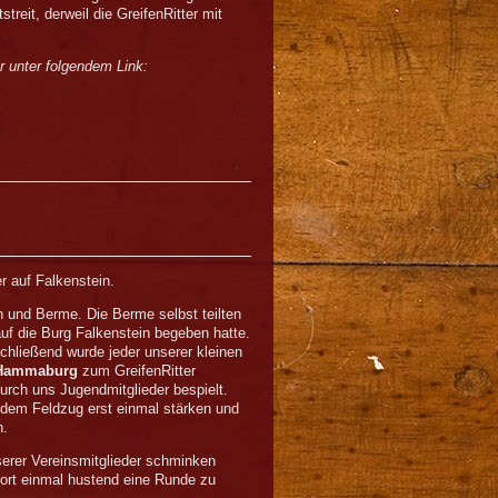
treit, derweil die GreifenRitter mit
r unter folgendem Link:
r auf Falkenstein.
on und Berme. Die Berme selbst teilten
auf die Burg Falkenstein begeben hatte.
hließend wurde jeder unserer kleinen
n Hammaburg
zum GreifenRitter
urch uns Jugendmitglieder bespielt.
edem Feldzug erst einmal stärken und
n.
erer Vereinsmitglieder schminken
dort einmal hustend eine Runde zu