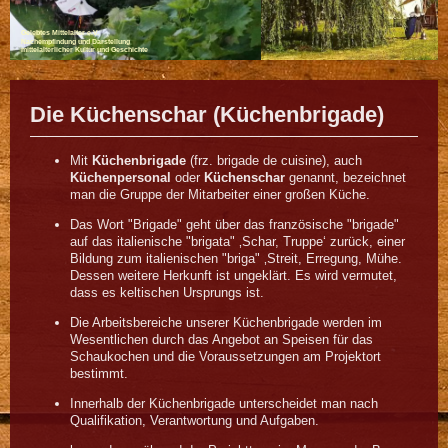
Gelebtes Mittelalter e.V.
Nachempfindung und Darstellung
mittelalterlicher Kultur und Geschichte
Die Küchenschar (Küchenbrigade)
Mit
Küchenbrigade
(frz. brigade de cuisine), auch
Küchenpersonal
oder
Küchenschar
genannt, bezeichnet
man die Gruppe der Mitarbeiter einer großen Küche.
Das Wort "Brigade" geht über das französische "brigade"
auf das italienische "brigata" ‚Schar, Truppe‘ zurück, einer
Bildung zum italienischen "briga" ‚Streit, Erregung, Mühe.
Dessen weitere Herkunft ist ungeklärt. Es wird vermutet,
dass es keltischen Ursprungs ist.
Die Arbeitsbereiche unserer Küchenbrigade werden im
Wesentlichen durch das Angebot an Speisen für das
Schaukochen und die Voraussetzungen am Projektort
bestimmt.
Innerhalb der Küchenbrigade unterscheidet man nach
Qualifikation, Verantwortung und Aufgaben.