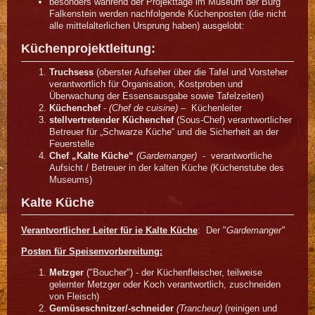
besonders während der Projekttage im Museum der Burg
Falkenstein werden nachfolgende Küchenposten (die nicht
alle mittelalterlichen Ursprung haben) ausgelobt:
Küchenprojektleitung:
Truchsess
(oberster Aufseher über die Tafel und Vorsteher
verantwortlich für Organisation, Kostproben und
Überwachung der Essensausgabe sowie Tafelzeiten)
Küchenchef
-
(Chef de cuisine)
– Küchenleiter
stellvertretender Küchenchef
(Sous-Chef) verantwortlicher
Betreuer für „Schwarze Küche“ und die Sicherheit an der
Feuerstelle
Chef „Kalte Küche“
(Gardemanger)
- verantwortliche
Aufsicht / Betreuer in der kalten Küche (Küchenstube des
Museums)
Kalte Küche
Verantvortlicher Leiter für ie Kalte Küche
: Der "
Gardemanger"
Posten für Speisenvorbereitung:
Metzger
("Boucher") - der Küchenfleischer, teilweise
gelernter Metzger oder Koch verantwortlich, zuschneiden
von Fleisch)
Gemüseschnitzer/-schneider
(Trancheur)
(reinigen und