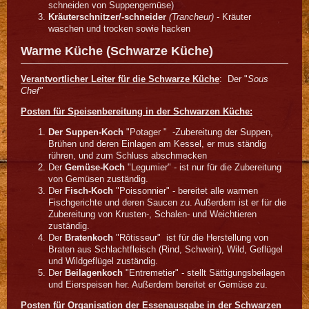
schneiden von Suppengemüse)
Kräuterschnitzer/-schneider
(Trancheur)
- Kräuter
waschen und trocken sowie hacken
Warme Küche (Schwarze Küche)
Verantvortlicher Leiter für die Schwarze Küche
: Der "
Sous
Chef"
Posten für Speisenbereitung in der Schwarzen Küche:
Der Suppen-Koch
"Potager " -Zubereitung der Suppen,
Brühen und deren Einlagen am Kessel, er mus ständig
rühren, und zum Schluss abschmecken
Der
Gemüse-Koch
"Legumier" - ist nur für die Zubereitung
von Gemüsen zuständig.
Der
Fisch-Koch
"Poissonnier" - bereitet alle warmen
Fischgerichte und deren Saucen zu. Außerdem ist er für die
Zubereitung von Krusten-, Schalen- und Weichtieren
zuständig.
Der
Bratenkoch
"Rôtisseur" ist für die Herstellung von
Braten aus Schlachtfleisch (Rind, Schwein), Wild, Geflügel
und Wildgeflügel zuständig.
Der
Beilagenkoch
"Entremetier" - stellt Sättigungsbeilagen
und Eierspeisen her. Außerdem bereitet er Gemüse zu.
Posten für Organisation der Essenausgabe in der Schwarzen