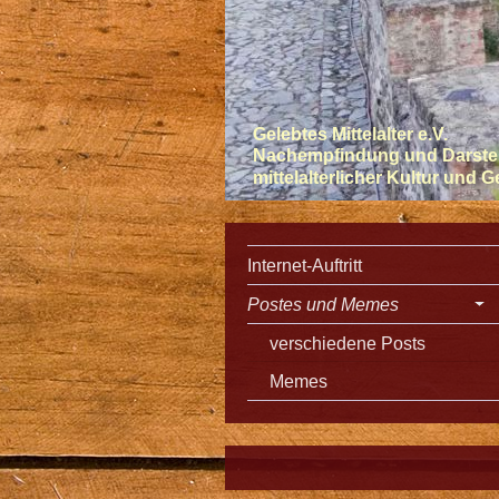
Gelebtes Mittelalter e.V.
Nachempfindung und Darste
mittelalterlicher Kultur und 
Internet-Auftritt
Postes und Memes
verschiedene Posts
Memes